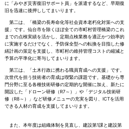
に「みやぎ災害復旧サポート員」を派遣するなど、早期復
旧を迅速に後押ししてまいります。
第二は、「橋梁の長寿命化等社会資本老朽化対策への支
援」です。仙台市を除くほぼ全ての市町村管理橋梁のこれ
までの点検実績を活かし、定期点検業務を適正かつ効率的
に実施するだけでなく、予防保全型への転換を目指した修
繕計画の策定を支援し、市町村の維持管理コストの縮減と
予算の平準化に寄与してまいります。
第三は、「土木行政に携わる職員育成への支援」です。
次世代を担う技術者の育成は喫緊の課題です。基礎から専
門分野に至る各種技術研修の定期的な開催に加え、新たに
開設した「ドローン研修（R7～）」や「デジタル技術研
修（R8～）」など研修メニューの充実を図り、ICTを活用
できる人材の育成を支援してまいります。
また、本年度は組織体制を見直し、建設第1課と建設第