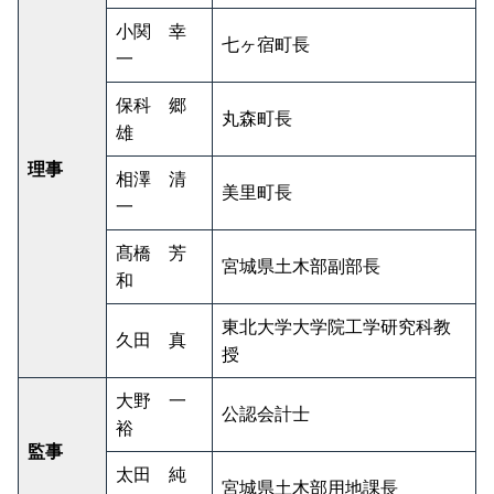
小関 幸
七ヶ宿町長
一
保科 郷
丸森町長
雄
理事
相澤 清
美里町長
一
髙橋 芳
宮城県土木部副部長
和
東北大学大学院工学研究科教
久田 真
授
大野 一
公認会計士
裕
監事
太田 純
宮城県土木部用地課長