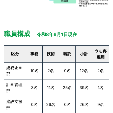
職員構成
令和8年6月1日現在
うち再
区分
事務
技術
嘱託
小計
雇用
総務企画
10名
2名
0名
12名
2名
部
計画管理
3名
11名
25名
39名
1名
部
建設支援
0名
26名
0名
26名
9名
部