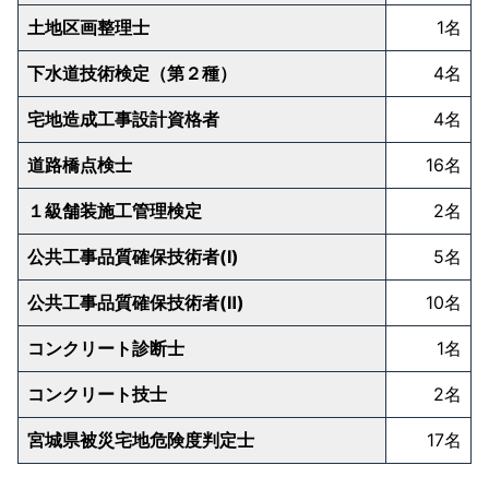
土地区画整理士
1名
下水道技術検定（第２種）
4名
宅地造成工事設計資格者
4名
道路橋点検士
16名
１級舗装施工管理検定
2名
公共工事品質確保技術者(Ⅰ)
5名
公共工事品質確保技術者(Ⅱ)
10名
コンクリート診断士
1名
コンクリート技士
2名
宮城県被災宅地危険度判定士
17名