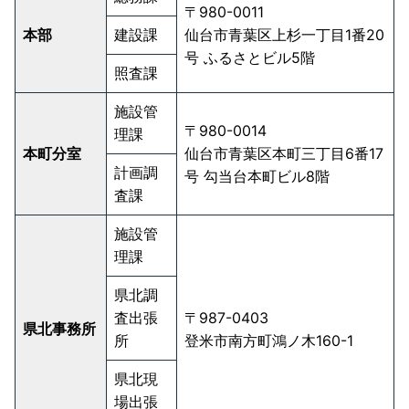
〒980-0011
本部
建設課
仙台市青葉区上杉一丁目1番20
号 ふるさとビル5階
照査課
施設管
〒980-0014
理課
本町分室
仙台市青葉区本町三丁目6番17
計画調
号 勾当台本町ビル8階
査課
施設管
理課
県北調
査出張
〒987-0403
県北事務所
所
登米市南方町鴻ノ木160-1
県北現
場出張