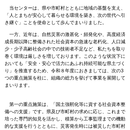
当センターは、県や市町村とともに地域の基盤を支え、
「人とまちが安心して暮らせる環境を築き、次の世代へ引
き継ぐ」ことを使命として歩んでまいりました。
一方、近年は、自然災害の激甚化・頻発化や、高度経済
成長期以降に整備された社会資本の急速な老朽化、人口減
少・少子高齢社会の中での技術者不足など、私たちを取り
巻く環境は厳しさを増しております。このような状況下に
おいても「安全・安心で活力にあふれ持続可能な県土づく
り」を推進するため、令和８年度におきましては、次の3
つの重点施策を柱に、組織の総力を挙げて事業を展開して
まいります。
第一の重点施策は、「国土強靭化等に資する社会資本整
備への支援」です。県及び市町村の求めに応じ、これまで
培った専門的知見を活かし、積算から工事監理までの機動
的な支援を行うとともに、災害発生時には被災した市町村