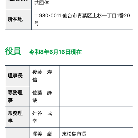
共団体
〒980-0011 仙台市青葉区上杉一丁目1番20
所在地
号
役員
令和8年6月16日現在
後藤 寿
理事長
信
専務理
佐藤 静
事
哉
常務理
舛谷 成
事
幸
渥美 巖
東松島市長